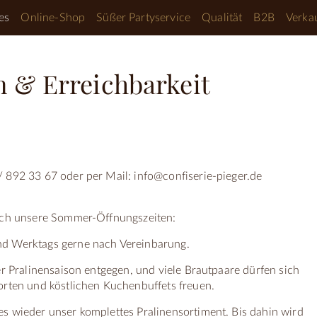
es
Online-Shop
Süßer Partyservice
Qualität
B2B
Verkau
n & Erreichbarkeit
 892 33 67 oder per Mail: info@confiserie-pieger.de
noch unsere Sommer-Öffnungszeiten:
nd Werktags gerne nach Vereinbarung.
er Pralinensaison entgegen, und viele Brautpaare dürfen sich
orten und köstlichen Kuchenbuffets freuen.
s wieder unser komplettes Pralinensortiment. Bis dahin wird