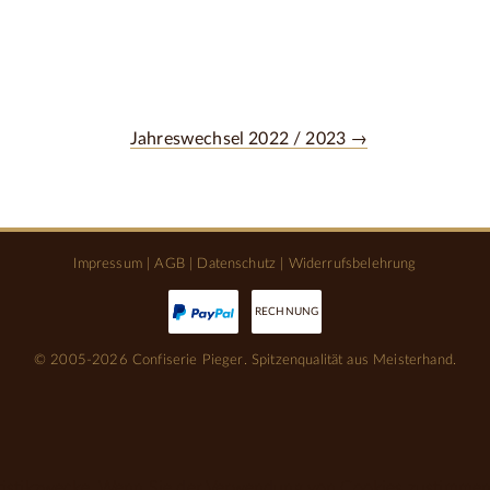
Jahreswechsel 2022 / 2023 →
Impressum
|
AGB
|
Datenschutz
|
Widerrufsbelehrung
RECHNUNG
© 2005-2026 Confiserie Pieger. Spitzenqualität aus Meisterhand.
tistikzwecke. Wenn Sie der Verwendung von Cookies zustimmen, 