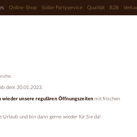
es
Online-Shop
Süßer Partyservice
Qualität
B2B
Verkau
sruhe.
 ab dem 30.01.2023.
n wieder unsere regulären Öffnungszeiten
mit frischen
e Urlaub und bin dann gerne wieder für Sie da!