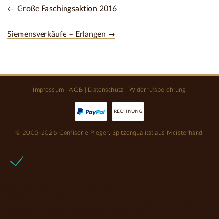
← Große Faschingsaktion 2016
Siemensverkäufe – Erlangen →
Impressum
|
AGB
|
Datenschutz
|
Widerrufsbelehrung
RECHNUNG
© 2005-2026 Confiserie Pieger. Spitzenqualität aus Meisterhand.
Notwendige
Diese Webseite nutzt Cookies für Funktions-, Komfort- und
Statistikzwecke. Wenn Sie der Verwendung von Cookies
zustimmen, klicken Sie bitte „Einverstanden“.