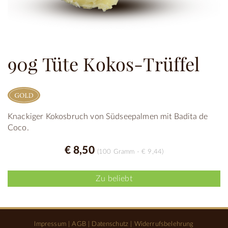
90g Tüte Kokos-Trüffel
Knackiger Kokosbruch von Südseepalmen mit Badita de
Coco.
€ 8,50
(100 Gramm - € 9,44)
Zu beliebt
Impressum
|
AGB
|
Datenschutz
|
Widerrufsbelehrung