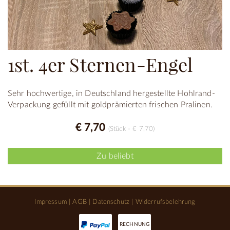
1st. 4er Sternen-Engel
Sehr hochwertige, in Deutschland hergestellte Hohlrand-
Verpackung gefüllt mit goldprämierten frischen Pralinen.
€ 7,70
(Stück - € 7,70)
Zu beliebt
Impressum
|
AGB
|
Datenschutz
|
Widerrufsbelehrung
RECHNUNG