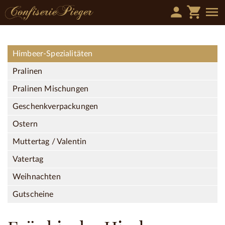
person
shopping_cart
menu
Himbeer-Spezialitäten
Pralinen
Pralinen Mischungen
Geschenkverpackungen
Ostern
Muttertag / Valentin
Vatertag
Weihnachten
Gutscheine