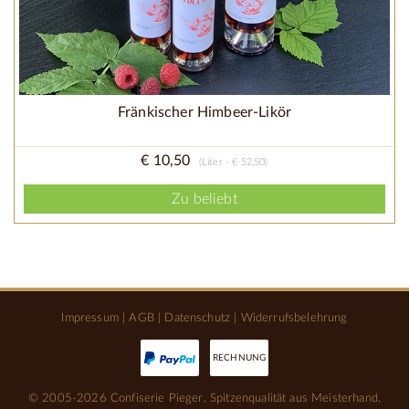
Fränkischer Himbeer-Likör
€ 10,50
(Liter - € 52,50)
Zu beliebt
Impressum
|
AGB
|
Datenschutz
|
Widerrufsbelehrung
RECHNUNG
© 2005-2026 Confiserie Pieger. Spitzenqualität aus Meisterhand.